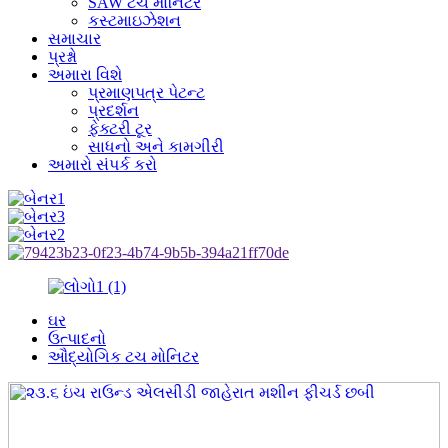
SAW ટચ મોનિટર
કસ્ટમાઇઝેશન
સમાચાર
પ્રશ્નો
અમારા વિશે
પ્રમાણપત્ર પેટન્ટ
પ્રદર્શન
ફેક્ટરી ટૂર
સાધનો અને કામગીરી
અમારો સંપર્ક કરો
ઘર
ઉત્પાદનો
ઔદ્યોગિક ટચ મોનિટર