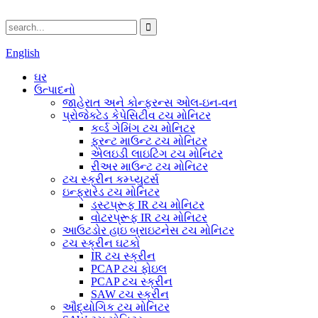
English
ઘર
ઉત્પાદનો
જાહેરાત અને કોન્ફરન્સ ઓલ-ઇન-વન
પ્રોજેક્ટેડ કેપેસિટીવ ટચ મોનિટર
કર્વ્ડ ગેમિંગ ટચ મોનિટર
ફ્રન્ટ માઉન્ટ ટચ મોનિટર
એલઇડી લાઇટિંગ ટચ મોનિટર
રીઅર માઉન્ટ ટચ મોનિટર
ટચ સ્ક્રીન કમ્પ્યુટર્સ
ઇન્ફ્રારેડ ટચ મોનિટર
ડસ્ટપ્રૂફ IR ટચ મોનિટર
વોટરપ્રૂફ IR ટચ મોનિટર
આઉટડોર હાઇ બ્રાઇટનેસ ટચ મોનિટર
ટચ સ્ક્રીન ઘટકો
IR ટચ સ્ક્રીન
PCAP ટચ ફોઇલ
PCAP ટચ સ્ક્રીન
SAW ટચ સ્ક્રીન
ઔદ્યોગિક ટચ મોનિટર