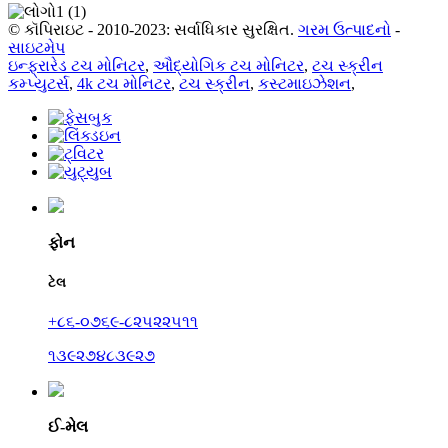
© કૉપિરાઇટ - 2010-2023: સર્વાધિકાર સુરક્ષિત.
ગરમ ઉત્પાદનો
-
સાઇટમેપ
ઇન્ફ્રારેડ ટચ મોનિટર
,
ઔદ્યોગિક ટચ મોનિટર
,
ટચ સ્ક્રીન
કમ્પ્યુટર્સ
,
4k ટચ મોનિટર
,
ટચ સ્ક્રીન
,
કસ્ટમાઇઝેશન
,
ફોન
ટેલ
+૮૬-૦૭૬૯-૮૨૫૨૨૫૧૧
૧૩૯૨૭૪૮૩૯૨૭
ઈ-મેલ