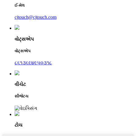
ઈ-મેલ
cjtouch@cjtouch.com
વોટ્સએપ
વોટ્સએપ
૮૬૧૩૬૯૪૯૫૦૩૧૮
વીચેટ
સીજેટચ
ટોચ