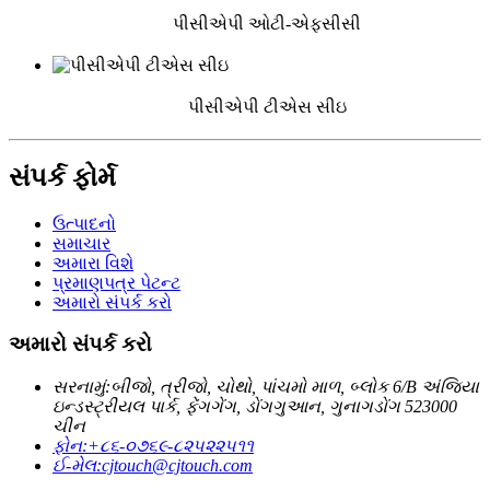
પીસીએપી ઓટી-એફસીસી
પીસીએપી ટીએસ સીઇ
સંપર્ક ફોર્મ
ઉત્પાદનો
સમાચાર
અમારા વિશે
પ્રમાણપત્ર પેટન્ટ
અમારો સંપર્ક કરો
અમારો સંપર્ક કરો
સરનામું:
બીજો, ત્રીજો, ચોથો, પાંચમો માળ, બ્લોક 6/B અંજિયા
ઇન્ડસ્ટ્રીયલ પાર્ક, ફેંગગેંગ, ડોંગગુઆન, ગુનાગડોંગ 523000
ચીન
ફોન:
+૮૬-૦૭૬૯-૮૨૫૨૨૫૧૧
ઈ-મેલ:
cjtouch@cjtouch.com