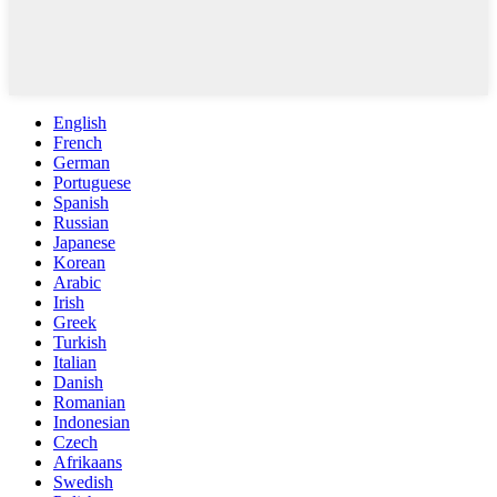
English
French
German
Portuguese
Spanish
Russian
Japanese
Korean
Arabic
Irish
Greek
Turkish
Italian
Danish
Romanian
Indonesian
Czech
Afrikaans
Swedish