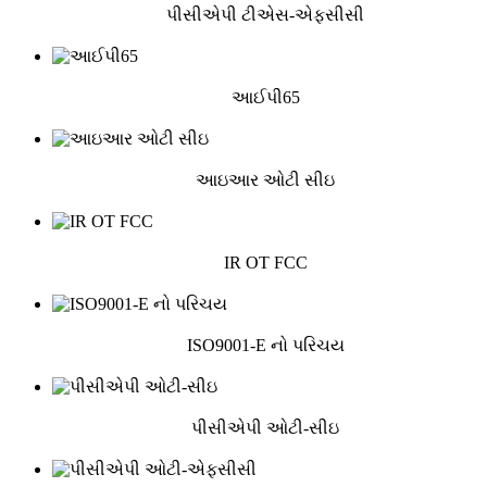
પીસીએપી ટીએસ-એફસીસી
આઈપી65
આઇઆર ઓટી સીઇ
IR OT FCC
ISO9001-E નો પરિચય
પીસીએપી ઓટી-સીઇ