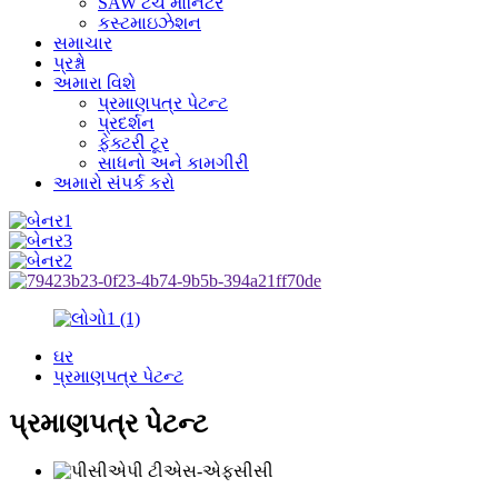
SAW ટચ મોનિટર
કસ્ટમાઇઝેશન
સમાચાર
પ્રશ્નો
અમારા વિશે
પ્રમાણપત્ર પેટન્ટ
પ્રદર્શન
ફેક્ટરી ટૂર
સાધનો અને કામગીરી
અમારો સંપર્ક કરો
ઘર
પ્રમાણપત્ર પેટન્ટ
પ્રમાણપત્ર પેટન્ટ