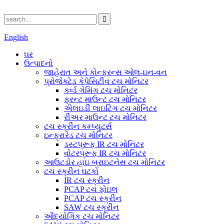
English
ઘર
ઉત્પાદનો
જાહેરાત અને કોન્ફરન્સ ઓલ-ઇન-વન
પ્રોજેક્ટેડ કેપેસિટીવ ટચ મોનિટર
કર્વ્ડ ગેમિંગ ટચ મોનિટર
ફ્રન્ટ માઉન્ટ ટચ મોનિટર
એલઇડી લાઇટિંગ ટચ મોનિટર
રીઅર માઉન્ટ ટચ મોનિટર
ટચ સ્ક્રીન કમ્પ્યુટર્સ
ઇન્ફ્રારેડ ટચ મોનિટર
ડસ્ટપ્રૂફ IR ટચ મોનિટર
વોટરપ્રૂફ IR ટચ મોનિટર
આઉટડોર હાઇ બ્રાઇટનેસ ટચ મોનિટર
ટચ સ્ક્રીન ઘટકો
IR ટચ સ્ક્રીન
PCAP ટચ ફોઇલ
PCAP ટચ સ્ક્રીન
SAW ટચ સ્ક્રીન
ઔદ્યોગિક ટચ મોનિટર