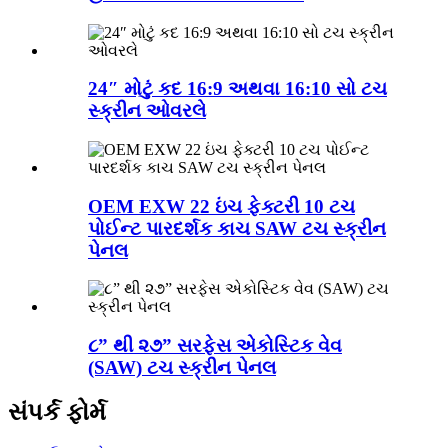
24″ મોટું કદ 16:9 અથવા 16:10 સો ટચ
સ્ક્રીન ઓવરલે
OEM EXW 22 ઇંચ ફેક્ટરી 10 ટચ
પોઈન્ટ પારદર્શક કાચ SAW ટચ સ્ક્રીન
પેનલ
૮” થી ૨૭” સરફેસ એકોસ્ટિક વેવ
(SAW) ટચ સ્ક્રીન પેનલ
સંપર્ક ફોર્મ