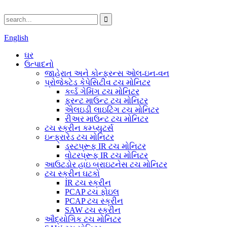
English
ઘર
ઉત્પાદનો
જાહેરાત અને કોન્ફરન્સ ઓલ-ઇન-વન
પ્રોજેક્ટેડ કેપેસિટીવ ટચ મોનિટર
કર્વ્ડ ગેમિંગ ટચ મોનિટર
ફ્રન્ટ માઉન્ટ ટચ મોનિટર
એલઇડી લાઇટિંગ ટચ મોનિટર
રીઅર માઉન્ટ ટચ મોનિટર
ટચ સ્ક્રીન કમ્પ્યુટર્સ
ઇન્ફ્રારેડ ટચ મોનિટર
ડસ્ટપ્રૂફ IR ટચ મોનિટર
વોટરપ્રૂફ IR ટચ મોનિટર
આઉટડોર હાઇ બ્રાઇટનેસ ટચ મોનિટર
ટચ સ્ક્રીન ઘટકો
IR ટચ સ્ક્રીન
PCAP ટચ ફોઇલ
PCAP ટચ સ્ક્રીન
SAW ટચ સ્ક્રીન
ઔદ્યોગિક ટચ મોનિટર