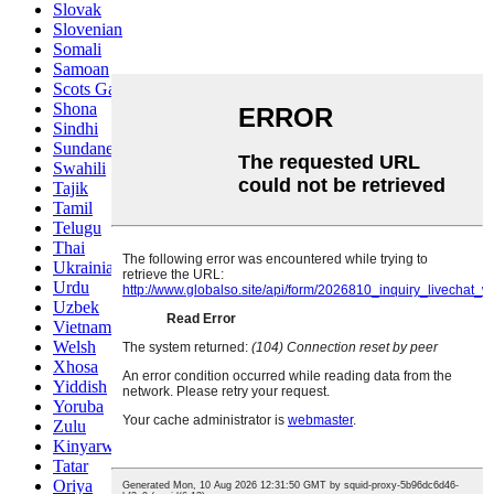
Slovak
Slovenian
Somali
Samoan
Scots Gaelic
Shona
Sindhi
Sundanese
Swahili
Tajik
Tamil
Telugu
Thai
Ukrainian
Urdu
Uzbek
Vietnamese
Welsh
Xhosa
Yiddish
Yoruba
Zulu
Kinyarwanda
Tatar
Oriya