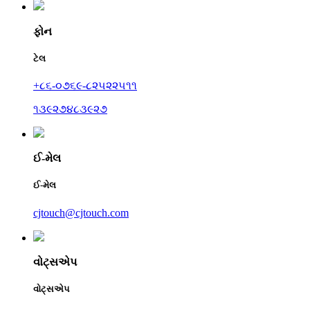
ફોન
ટેલ
+૮૬-૦૭૬૯-૮૨૫૨૨૫૧૧
૧૩૯૨૭૪૮૩૯૨૭
ઈ-મેલ
ઈ-મેલ
cjtouch@cjtouch.com
વોટ્સએપ
વોટ્સએપ