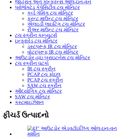
જાહેરાત અને કોન્ફરન્સ ઓલ-ઇન-વન
પ્રોજેક્ટેડ કેપેસિટીવ ટચ મોનિટર
કર્વ્ડ ગેમિંગ ટચ મોનિટર
ફ્રન્ટ માઉન્ટ ટચ મોનિટર
એલઇડી લાઇટિંગ ટચ મોનિટર
રીઅર માઉન્ટ ટચ મોનિટર
ટચ સ્ક્રીન કમ્પ્યુટર્સ
ઇન્ફ્રારેડ ટચ મોનિટર
ડસ્ટપ્રૂફ IR ટચ મોનિટર
વોટરપ્રૂફ IR ટચ મોનિટર
આઉટડોર હાઇ બ્રાઇટનેસ ટચ મોનિટર
ટચ સ્ક્રીન ઘટકો
IR ટચ સ્ક્રીન
PCAP ટચ ફોઇલ
PCAP ટચ સ્ક્રીન
SAW ટચ સ્ક્રીન
ઔદ્યોગિક ટચ મોનિટર
SAW ટચ મોનિટર
કસ્ટમાઇઝેશન
ફીચર્ડ ઉત્પાદનો