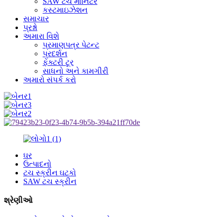
SAW ટચ મોનિટર
કસ્ટમાઇઝેશન
સમાચાર
પ્રશ્નો
અમારા વિશે
પ્રમાણપત્ર પેટન્ટ
પ્રદર્શન
ફેક્ટરી ટૂર
સાધનો અને કામગીરી
અમારો સંપર્ક કરો
ઘર
ઉત્પાદનો
ટચ સ્ક્રીન ઘટકો
SAW ટચ સ્ક્રીન
શ્રેણીઓ