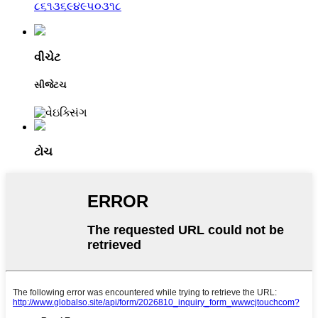
૮૬૧૩૬૯૪૯૫૦૩૧૮
વીચેટ
સીજેટચ
ટોચ