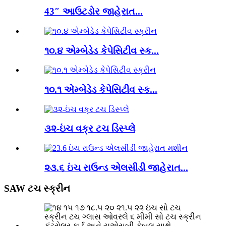
43″ આઉટડોર જાહેરાત...
૧૦.૪ એમ્બેડેડ કેપેસિટીવ સ્ક...
૧૦.૧ એમ્બેડેડ કેપેસિટીવ સ્ક...
૩૨-ઇંચ વક્ર ટચ ડિસ્પ્લે
૨૩.૬ ઇંચ રાઉન્ડ એલસીડી જાહેરાત...
SAW ટચ સ્ક્રીન