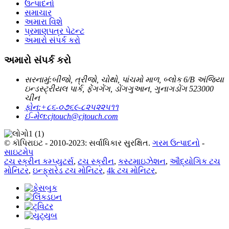
ઉત્પાદનો
સમાચાર
અમારા વિશે
પ્રમાણપત્ર પેટન્ટ
અમારો સંપર્ક કરો
અમારો સંપર્ક કરો
સરનામું:
બીજો, ત્રીજો, ચોથો, પાંચમો માળ, બ્લોક 6/B અંજિયા
ઇન્ડસ્ટ્રીયલ પાર્ક, ફેંગગેંગ, ડોંગગુઆન, ગુનાગડોંગ 523000
ચીન
ફોન:
+૮૬-૦૭૬૯-૮૨૫૨૨૫૧૧
ઈ-મેલ:
cjtouch@cjtouch.com
© કૉપિરાઇટ - 2010-2023: સર્વાધિકાર સુરક્ષિત.
ગરમ ઉત્પાદનો
-
સાઇટમેપ
ટચ સ્ક્રીન કમ્પ્યુટર્સ
,
ટચ સ્ક્રીન
,
કસ્ટમાઇઝેશન
,
ઔદ્યોગિક ટચ
મોનિટર
,
ઇન્ફ્રારેડ ટચ મોનિટર
,
4k ટચ મોનિટર
,