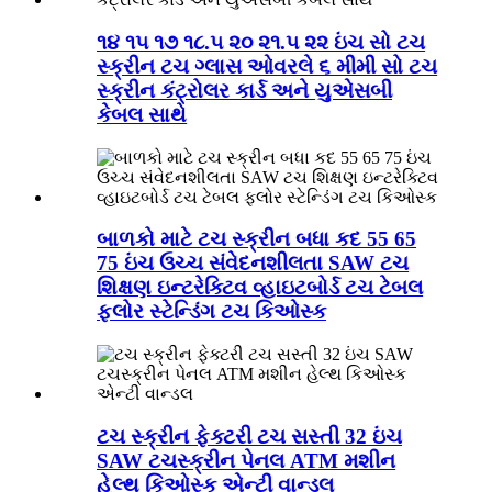
૧૪ ૧૫ ૧૭ ૧૮.૫ ૨૦ ૨૧.૫ ૨૨ ઇંચ સો ટચ
સ્ક્રીન ટચ ગ્લાસ ઓવરલે ૬ મીમી સો ટચ
સ્ક્રીન કંટ્રોલર કાર્ડ અને યુએસબી
કેબલ સાથે
બાળકો માટે ટચ સ્ક્રીન બધા કદ 55 65
75 ઇંચ ઉચ્ચ સંવેદનશીલતા SAW ટચ
શિક્ષણ ઇન્ટરેક્ટિવ વ્હાઇટબોર્ડ ટચ ટેબલ
ફ્લોર સ્ટેન્ડિંગ ટચ કિઓસ્ક
ટચ સ્ક્રીન ફેક્ટરી ટચ સસ્તી 32 ઇંચ
SAW ટચસ્ક્રીન પેનલ ATM મશીન
હેલ્થ કિઓસ્ક એન્ટી વાન્ડલ