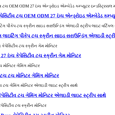
ેપેસિટીવ ટચ OEM ODM 27 ઇંચ એન્ડ્રોઇડ એમ્બેડેડ કમ્પ્ય
 લાઇટિંગ પીકેપ ટચ સ્ક્રીન સાઇડ સરાઉન્ડિંગ એલઇડી સ્ટ્ર
27 ઇંચ કેપેસિટીવ ટચ સ્ક્રીન ગેમ મોનિટર
ીજેટચ ટચ મોનિટર ગેમિંગ મોનિટર
ેપેસિટીવ ટચ ગેમિંગ મોનિટર એલઇડી લાઇટ સ્ટ્રીપ સાથે