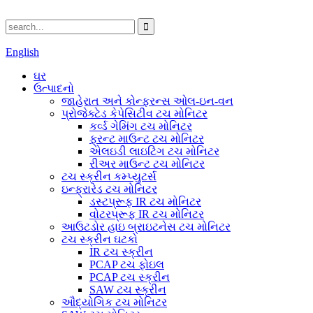
English
ઘર
ઉત્પાદનો
જાહેરાત અને કોન્ફરન્સ ઓલ-ઇન-વન
પ્રોજેક્ટેડ કેપેસિટીવ ટચ મોનિટર
કર્વ્ડ ગેમિંગ ટચ મોનિટર
ફ્રન્ટ માઉન્ટ ટચ મોનિટર
એલઇડી લાઇટિંગ ટચ મોનિટર
રીઅર માઉન્ટ ટચ મોનિટર
ટચ સ્ક્રીન કમ્પ્યુટર્સ
ઇન્ફ્રારેડ ટચ મોનિટર
ડસ્ટપ્રૂફ IR ટચ મોનિટર
વોટરપ્રૂફ IR ટચ મોનિટર
આઉટડોર હાઇ બ્રાઇટનેસ ટચ મોનિટર
ટચ સ્ક્રીન ઘટકો
IR ટચ સ્ક્રીન
PCAP ટચ ફોઇલ
PCAP ટચ સ્ક્રીન
SAW ટચ સ્ક્રીન
ઔદ્યોગિક ટચ મોનિટર