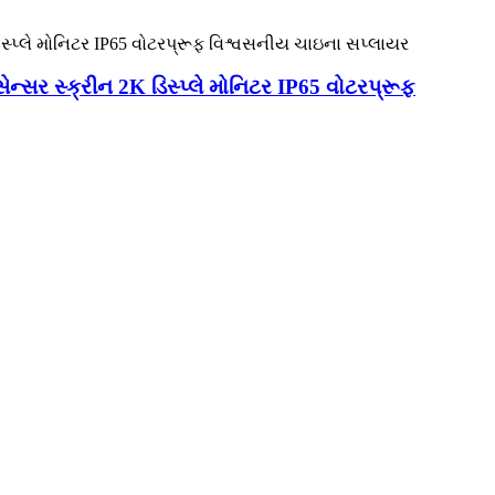
ન્સર સ્ક્રીન 2K ડિસ્પ્લે મોનિટર IP65 વોટરપ્રૂફ