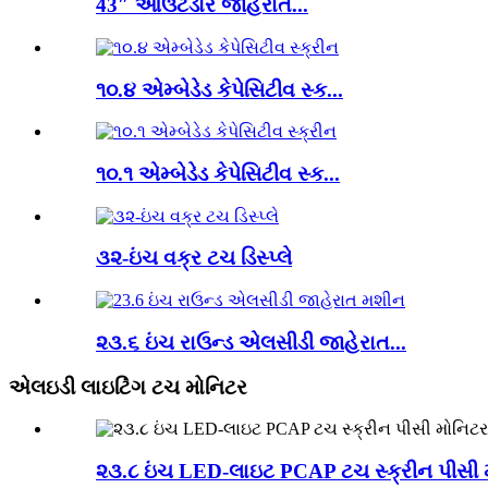
43″ આઉટડોર જાહેરાત...
૧૦.૪ એમ્બેડેડ કેપેસિટીવ સ્ક...
૧૦.૧ એમ્બેડેડ કેપેસિટીવ સ્ક...
૩૨-ઇંચ વક્ર ટચ ડિસ્પ્લે
૨૩.૬ ઇંચ રાઉન્ડ એલસીડી જાહેરાત...
એલઇડી લાઇટિંગ ટચ મોનિટર
૨૩.૮ ઇંચ LED-લાઇટ PCAP ટચ સ્ક્રીન પીસી 