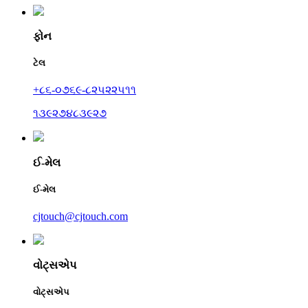
ફોન
ટેલ
+૮૬-૦૭૬૯-૮૨૫૨૨૫૧૧
૧૩૯૨૭૪૮૩૯૨૭
ઈ-મેલ
ઈ-મેલ
cjtouch@cjtouch.com
વોટ્સએપ
વોટ્સએપ