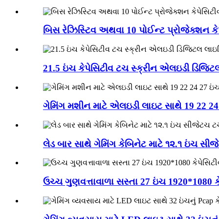
બિસ રેઝિસ્ટિવ અથવા 10 પોઈન્ટ પ્રોજેક્શન ક
21.5 ઇંચ કેપેસિટીવ ટચ સ્ક્રીન એલઇડી ડિજિટલ
ગેમિંગ મશીન માટે એલઇડી લાઇટ સાથે 19 22 24 
લેડ બાર સાથે ગેમિંગ કેબિનેટ માટે ૧૨.૧ ઇંચ સ
ઉચ્ચ ગુણવત્તાવાળા સસ્તા 27 ઇંચ 1920*1080 ક