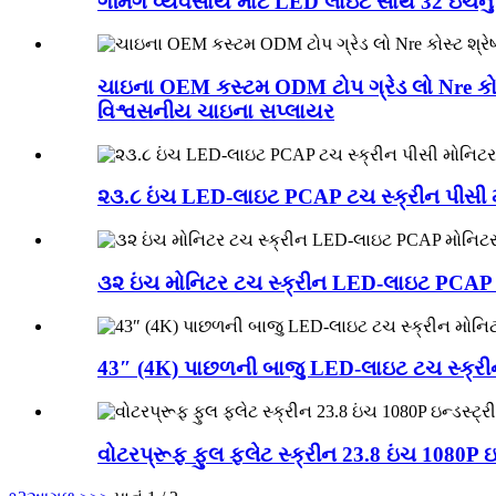
ગેમિંગ વ્યવસાય માટે LED લાઇટ સાથે 32 ઇંચનું
ચાઇના OEM કસ્ટમ ODM ટોપ ગ્રેડ લો Nre કોસ્ટ 
વિશ્વસનીય ચાઇના સપ્લાયર
૨૩.૮ ઇંચ LED-લાઇટ PCAP ટચ સ્ક્રીન પીસી 
૩૨ ઇંચ મોનિટર ટચ સ્ક્રીન LED-લાઇટ PCAP
43″ (4K) પાછળની બાજુ LED-લાઇટ ટચ સ્ક્રી
વોટરપ્રૂફ ફુલ ફ્લેટ સ્ક્રીન 23.8 ઇંચ 1080P ઇ