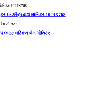
ુટર ઇન્ડસ્ટ્રિયલ મોનિટર 1024X768
ીપ લાઇટ વર્ટિકલ ગેમ મોનિટર