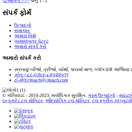
૧
2
આગળ >
>>
પાનું 1 / 2
સંપર્ક ફોર્મ
ઉત્પાદનો
સમાચાર
અમારા વિશે
પ્રમાણપત્ર પેટન્ટ
અમારો સંપર્ક કરો
અમારો સંપર્ક કરો
સરનામું:
બીજો, ત્રીજો, ચોથો, પાંચમો માળ, બ્લોક 6/B અંજિયા ઇ
ફોન:
+૮૬-૦૭૬૯-૮૨૫૨૨૫૧૧
ઈ-મેલ:
cjtouch@cjtouch.com
© કૉપિરાઇટ - 2010-2023: સર્વાધિકાર સુરક્ષિત.
ગરમ ઉત્પાદનો
-
સાઇટમ
ઇન્ફ્રારેડ ટચ મોનિટર
,
ઔદ્યોગિક ટચ મોનિટર
,
ટચ સ્ક્રીન કમ્પ્યુટર્સ