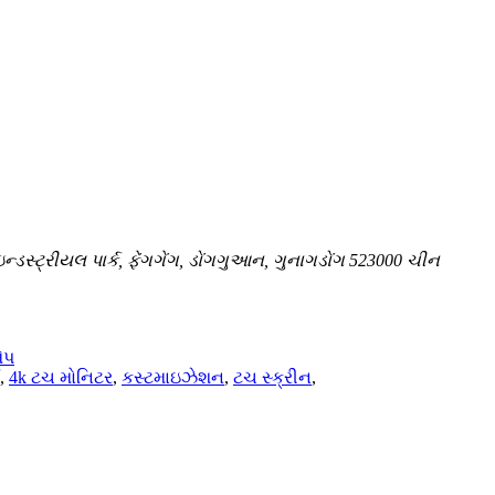
ન્ડસ્ટ્રીયલ પાર્ક, ફેંગગેંગ, ડોંગગુઆન, ગુનાગડોંગ 523000 ચીન
ેપ
,
4k ટચ મોનિટર
,
કસ્ટમાઇઝેશન
,
ટચ સ્ક્રીન
,