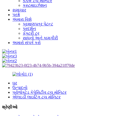
SAW ટચ મોનિટર
કસ્ટમાઇઝેશન
સમાચાર
પ્રશ્નો
અમારા વિશે
પ્રમાણપત્ર પેટન્ટ
પ્રદર્શન
ફેક્ટરી ટૂર
સાધનો અને કામગીરી
અમારો સંપર્ક કરો
ઘર
ઉત્પાદનો
પ્રોજેક્ટેડ કેપેસિટીવ ટચ મોનિટર
એલઇડી લાઇટિંગ ટચ મોનિટર
શ્રેણીઓ