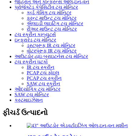
જાહેરાત અને કોન્ફરન્સ ઓલ-ઇન-વન
પ્રોજેક્ટેડ કેપેસિટીવ ટચ મોનિટર
કર્વ્ડ ગેમિંગ ટચ મોનિટર
ફ્રન્ટ માઉન્ટ ટચ મોનિટર
એલઇડી લાઇટિંગ ટચ મોનિટર
રીઅર માઉન્ટ ટચ મોનિટર
ટચ સ્ક્રીન કમ્પ્યુટર્સ
ઇન્ફ્રારેડ ટચ મોનિટર
ડસ્ટપ્રૂફ IR ટચ મોનિટર
વોટરપ્રૂફ IR ટચ મોનિટર
આઉટડોર હાઇ બ્રાઇટનેસ ટચ મોનિટર
ટચ સ્ક્રીન ઘટકો
IR ટચ સ્ક્રીન
PCAP ટચ ફોઇલ
PCAP ટચ સ્ક્રીન
SAW ટચ સ્ક્રીન
ઔદ્યોગિક ટચ મોનિટર
SAW ટચ મોનિટર
કસ્ટમાઇઝેશન
ફીચર્ડ ઉત્પાદનો