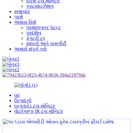
SAW ટચ મોનિટર
કસ્ટમાઇઝેશન
સમાચાર
પ્રશ્નો
અમારા વિશે
પ્રમાણપત્ર પેટન્ટ
પ્રદર્શન
ફેક્ટરી ટૂર
સાધનો અને કામગીરી
અમારો સંપર્ક કરો
ઘર
ઉત્પાદનો
ઇન્ફ્રારેડ ટચ મોનિટર
વોટરપ્રૂફ IR ટચ મોનિટર