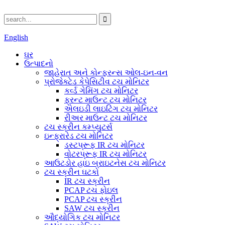
English
ઘર
ઉત્પાદનો
જાહેરાત અને કોન્ફરન્સ ઓલ-ઇન-વન
પ્રોજેક્ટેડ કેપેસિટીવ ટચ મોનિટર
કર્વ્ડ ગેમિંગ ટચ મોનિટર
ફ્રન્ટ માઉન્ટ ટચ મોનિટર
એલઇડી લાઇટિંગ ટચ મોનિટર
રીઅર માઉન્ટ ટચ મોનિટર
ટચ સ્ક્રીન કમ્પ્યુટર્સ
ઇન્ફ્રારેડ ટચ મોનિટર
ડસ્ટપ્રૂફ IR ટચ મોનિટર
વોટરપ્રૂફ IR ટચ મોનિટર
આઉટડોર હાઇ બ્રાઇટનેસ ટચ મોનિટર
ટચ સ્ક્રીન ઘટકો
IR ટચ સ્ક્રીન
PCAP ટચ ફોઇલ
PCAP ટચ સ્ક્રીન
SAW ટચ સ્ક્રીન
ઔદ્યોગિક ટચ મોનિટર