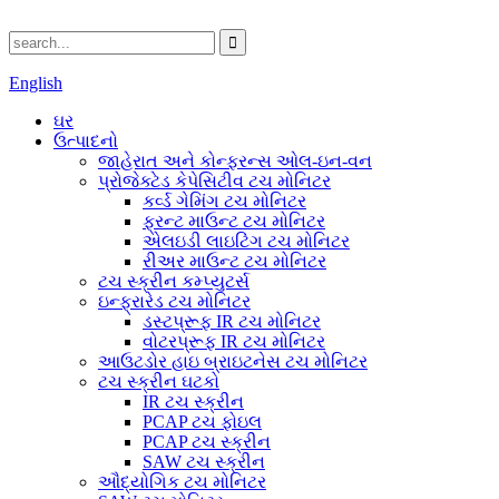
English
ઘર
ઉત્પાદનો
જાહેરાત અને કોન્ફરન્સ ઓલ-ઇન-વન
પ્રોજેક્ટેડ કેપેસિટીવ ટચ મોનિટર
કર્વ્ડ ગેમિંગ ટચ મોનિટર
ફ્રન્ટ માઉન્ટ ટચ મોનિટર
એલઇડી લાઇટિંગ ટચ મોનિટર
રીઅર માઉન્ટ ટચ મોનિટર
ટચ સ્ક્રીન કમ્પ્યુટર્સ
ઇન્ફ્રારેડ ટચ મોનિટર
ડસ્ટપ્રૂફ IR ટચ મોનિટર
વોટરપ્રૂફ IR ટચ મોનિટર
આઉટડોર હાઇ બ્રાઇટનેસ ટચ મોનિટર
ટચ સ્ક્રીન ઘટકો
IR ટચ સ્ક્રીન
PCAP ટચ ફોઇલ
PCAP ટચ સ્ક્રીન
SAW ટચ સ્ક્રીન
ઔદ્યોગિક ટચ મોનિટર