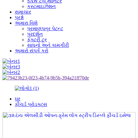
SAW ટચ મોનિટર
કસ્ટમાઇઝેશન
સમાચાર
પ્રશ્નો
અમારા વિશે
પ્રમાણપત્ર પેટન્ટ
પ્રદર્શન
ફેક્ટરી ટૂર
સાધનો અને કામગીરી
અમારો સંપર્ક કરો
ઘર
ફીચર્ડ પ્રોડક્ટ્સ