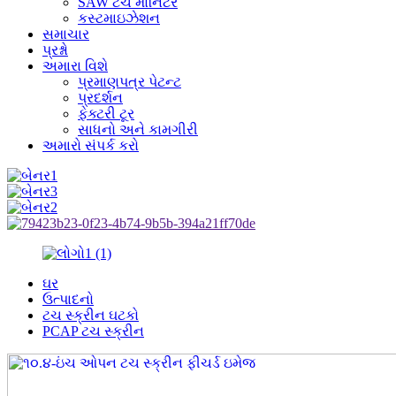
SAW ટચ મોનિટર
કસ્ટમાઇઝેશન
સમાચાર
પ્રશ્નો
અમારા વિશે
પ્રમાણપત્ર પેટન્ટ
પ્રદર્શન
ફેક્ટરી ટૂર
સાધનો અને કામગીરી
અમારો સંપર્ક કરો
ઘર
ઉત્પાદનો
ટચ સ્ક્રીન ઘટકો
PCAP ટચ સ્ક્રીન