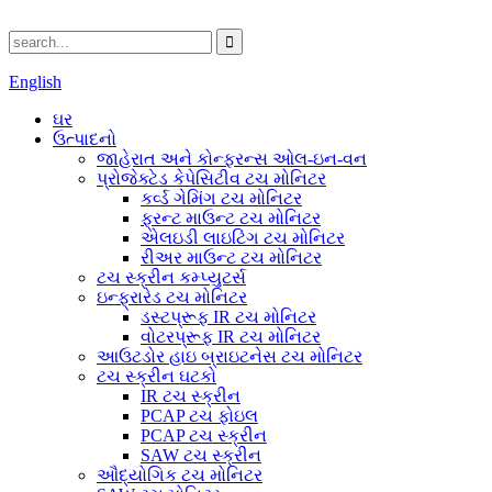
English
ઘર
ઉત્પાદનો
જાહેરાત અને કોન્ફરન્સ ઓલ-ઇન-વન
પ્રોજેક્ટેડ કેપેસિટીવ ટચ મોનિટર
કર્વ્ડ ગેમિંગ ટચ મોનિટર
ફ્રન્ટ માઉન્ટ ટચ મોનિટર
એલઇડી લાઇટિંગ ટચ મોનિટર
રીઅર માઉન્ટ ટચ મોનિટર
ટચ સ્ક્રીન કમ્પ્યુટર્સ
ઇન્ફ્રારેડ ટચ મોનિટર
ડસ્ટપ્રૂફ IR ટચ મોનિટર
વોટરપ્રૂફ IR ટચ મોનિટર
આઉટડોર હાઇ બ્રાઇટનેસ ટચ મોનિટર
ટચ સ્ક્રીન ઘટકો
IR ટચ સ્ક્રીન
PCAP ટચ ફોઇલ
PCAP ટચ સ્ક્રીન
SAW ટચ સ્ક્રીન
ઔદ્યોગિક ટચ મોનિટર