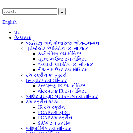
English
ઘર
ઉત્પાદનો
જાહેરાત અને કોન્ફરન્સ ઓલ-ઇન-વન
પ્રોજેક્ટેડ કેપેસિટીવ ટચ મોનિટર
કર્વ્ડ ગેમિંગ ટચ મોનિટર
ફ્રન્ટ માઉન્ટ ટચ મોનિટર
એલઇડી લાઇટિંગ ટચ મોનિટર
રીઅર માઉન્ટ ટચ મોનિટર
ટચ સ્ક્રીન કમ્પ્યુટર્સ
ઇન્ફ્રારેડ ટચ મોનિટર
ડસ્ટપ્રૂફ IR ટચ મોનિટર
વોટરપ્રૂફ IR ટચ મોનિટર
આઉટડોર હાઇ બ્રાઇટનેસ ટચ મોનિટર
ટચ સ્ક્રીન ઘટકો
IR ટચ સ્ક્રીન
PCAP ટચ ફોઇલ
PCAP ટચ સ્ક્રીન
SAW ટચ સ્ક્રીન
ઔદ્યોગિક ટચ મોનિટર