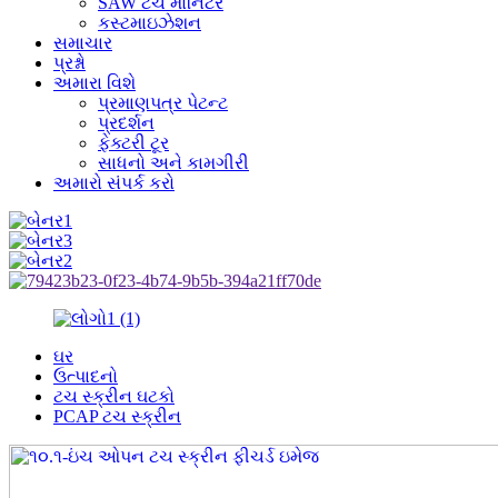
SAW ટચ મોનિટર
કસ્ટમાઇઝેશન
સમાચાર
પ્રશ્નો
અમારા વિશે
પ્રમાણપત્ર પેટન્ટ
પ્રદર્શન
ફેક્ટરી ટૂર
સાધનો અને કામગીરી
અમારો સંપર્ક કરો
ઘર
ઉત્પાદનો
ટચ સ્ક્રીન ઘટકો
PCAP ટચ સ્ક્રીન