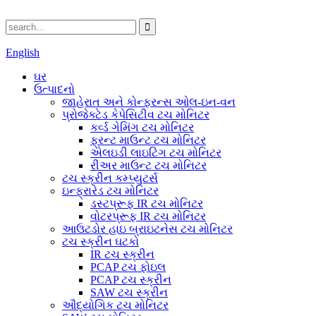
English
ઘર
ઉત્પાદનો
જાહેરાત અને કોન્ફરન્સ ઓલ-ઇન-વન
પ્રોજેક્ટેડ કેપેસિટીવ ટચ મોનિટર
કર્વ્ડ ગેમિંગ ટચ મોનિટર
ફ્રન્ટ માઉન્ટ ટચ મોનિટર
એલઇડી લાઇટિંગ ટચ મોનિટર
રીઅર માઉન્ટ ટચ મોનિટર
ટચ સ્ક્રીન કમ્પ્યુટર્સ
ઇન્ફ્રારેડ ટચ મોનિટર
ડસ્ટપ્રૂફ IR ટચ મોનિટર
વોટરપ્રૂફ IR ટચ મોનિટર
આઉટડોર હાઇ બ્રાઇટનેસ ટચ મોનિટર
ટચ સ્ક્રીન ઘટકો
IR ટચ સ્ક્રીન
PCAP ટચ ફોઇલ
PCAP ટચ સ્ક્રીન
SAW ટચ સ્ક્રીન
ઔદ્યોગિક ટચ મોનિટર