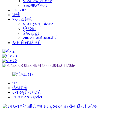
SAW ટચ મોનિટર
કસ્ટમાઇઝેશન
સમાચાર
પ્રશ્નો
અમારા વિશે
પ્રમાણપત્ર પેટન્ટ
પ્રદર્શન
ફેક્ટરી ટૂર
સાધનો અને કામગીરી
અમારો સંપર્ક કરો
ઘર
ઉત્પાદનો
ટચ સ્ક્રીન ઘટકો
PCAP ટચ સ્ક્રીન