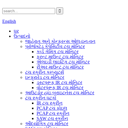
English
ઘર
ઉત્પાદનો
જાહેરાત અને કોન્ફરન્સ ઓલ-ઇન-વન
પ્રોજેક્ટેડ કેપેસિટીવ ટચ મોનિટર
કર્વ્ડ ગેમિંગ ટચ મોનિટર
ફ્રન્ટ માઉન્ટ ટચ મોનિટર
એલઇડી લાઇટિંગ ટચ મોનિટર
રીઅર માઉન્ટ ટચ મોનિટર
ટચ સ્ક્રીન કમ્પ્યુટર્સ
ઇન્ફ્રારેડ ટચ મોનિટર
ડસ્ટપ્રૂફ IR ટચ મોનિટર
વોટરપ્રૂફ IR ટચ મોનિટર
આઉટડોર હાઇ બ્રાઇટનેસ ટચ મોનિટર
ટચ સ્ક્રીન ઘટકો
IR ટચ સ્ક્રીન
PCAP ટચ ફોઇલ
PCAP ટચ સ્ક્રીન
SAW ટચ સ્ક્રીન
ઔદ્યોગિક ટચ મોનિટર