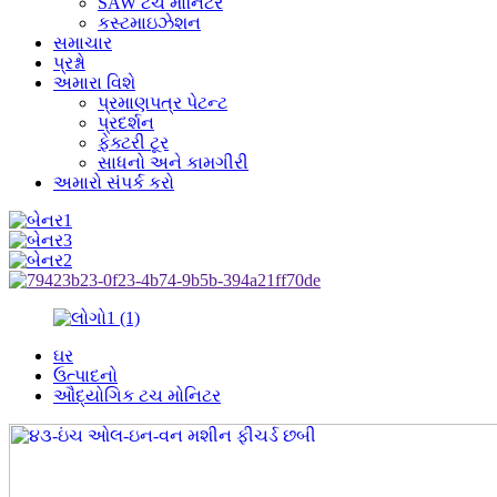
SAW ટચ મોનિટર
કસ્ટમાઇઝેશન
સમાચાર
પ્રશ્નો
અમારા વિશે
પ્રમાણપત્ર પેટન્ટ
પ્રદર્શન
ફેક્ટરી ટૂર
સાધનો અને કામગીરી
અમારો સંપર્ક કરો
ઘર
ઉત્પાદનો
ઔદ્યોગિક ટચ મોનિટર