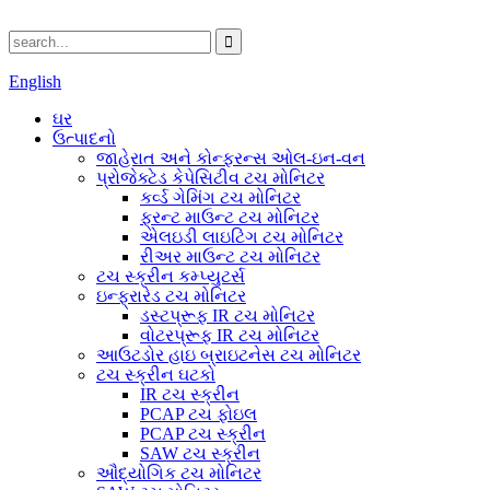
English
ઘર
ઉત્પાદનો
જાહેરાત અને કોન્ફરન્સ ઓલ-ઇન-વન
પ્રોજેક્ટેડ કેપેસિટીવ ટચ મોનિટર
કર્વ્ડ ગેમિંગ ટચ મોનિટર
ફ્રન્ટ માઉન્ટ ટચ મોનિટર
એલઇડી લાઇટિંગ ટચ મોનિટર
રીઅર માઉન્ટ ટચ મોનિટર
ટચ સ્ક્રીન કમ્પ્યુટર્સ
ઇન્ફ્રારેડ ટચ મોનિટર
ડસ્ટપ્રૂફ IR ટચ મોનિટર
વોટરપ્રૂફ IR ટચ મોનિટર
આઉટડોર હાઇ બ્રાઇટનેસ ટચ મોનિટર
ટચ સ્ક્રીન ઘટકો
IR ટચ સ્ક્રીન
PCAP ટચ ફોઇલ
PCAP ટચ સ્ક્રીન
SAW ટચ સ્ક્રીન
ઔદ્યોગિક ટચ મોનિટર