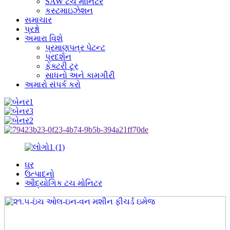
SAW ટચ મોનિટર
કસ્ટમાઇઝેશન
સમાચાર
પ્રશ્નો
અમારા વિશે
પ્રમાણપત્ર પેટન્ટ
પ્રદર્શન
ફેક્ટરી ટૂર
સાધનો અને કામગીરી
અમારો સંપર્ક કરો
ઘર
ઉત્પાદનો
ઔદ્યોગિક ટચ મોનિટર